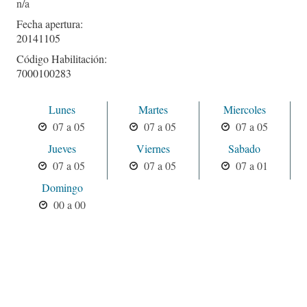
Fecha apertura:
20141105
Código Habilitación:
7000100283
Lunes
Martes
Miercoles
07 a 05
07 a 05
07 a 05
Jueves
Viernes
Sabado
07 a 05
07 a 05
07 a 01
Domingo
00 a 00