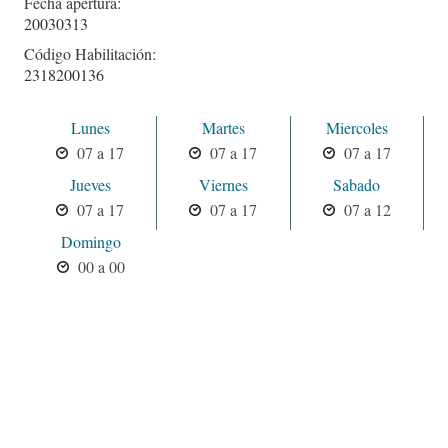
Fecha apertura:
20030313
Código Habilitación:
2318200136
Lunes
Martes
Miercoles
07 a 17
07 a 17
07 a 17
Jueves
Viernes
Sabado
07 a 17
07 a 17
07 a 12
Domingo
00 a 00