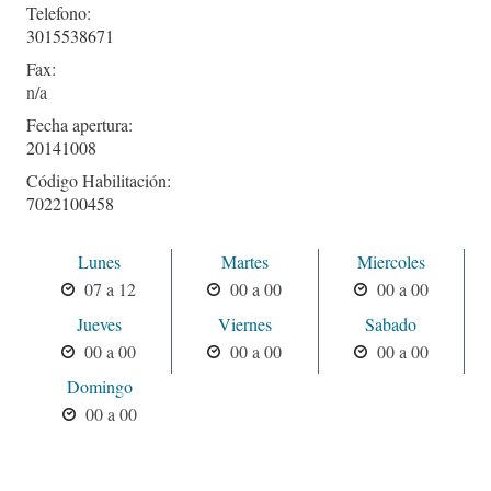
Telefono:
3015538671
Fax:
Fecha apertura:
20141008
Código Habilitación:
7022100458
Lunes
Martes
Miercoles
07 a 12
00 a 00
00 a 00
Jueves
Viernes
Sabado
00 a 00
00 a 00
00 a 00
Domingo
00 a 00