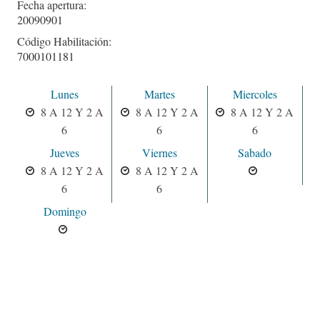
Fecha apertura:
20090901
Código Habilitación:
7000101181
Lunes
Martes
Miercoles
8 A 12 Y 2 A
8 A 12 Y 2 A
8 A 12 Y 2 A
6
6
6
Jueves
Viernes
Sabado
8 A 12 Y 2 A
8 A 12 Y 2 A
6
6
Domingo