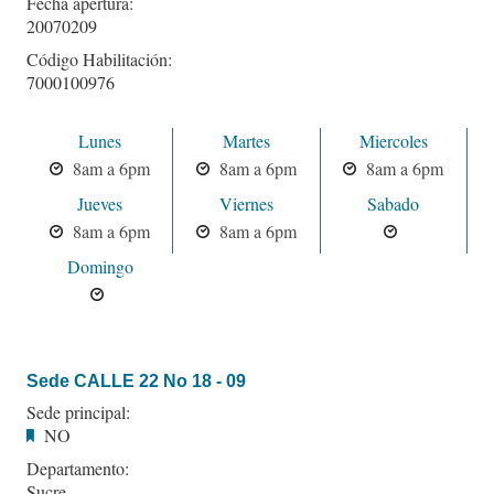
Fecha apertura:
20070209
Código Habilitación:
7000100976
Lunes
Martes
Miercoles
8am a 6pm
8am a 6pm
8am a 6pm
Jueves
Viernes
Sabado
8am a 6pm
8am a 6pm
Domingo
Sede CALLE 22 No 18 - 09
Sede principal:
NO
Departamento:
Sucre