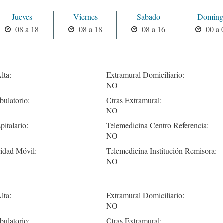
Jueves
Viernes
Sabado
Doming
08 a 18
08 a 18
08 a 16
00 a 
lta:
Extramural Domiciliario:
NO
ulatorio:
Otras Extramural:
NO
pitalario:
Telemedicina Centro Referencia:
NO
idad Móvil:
Telemedicina Institución Remisora:
NO
lta:
Extramural Domiciliario:
NO
ulatorio:
Otras Extramural: