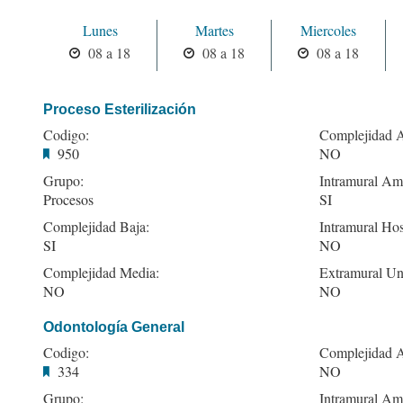
Lunes
Martes
Miercoles
08 a 18
08 a 18
08 a 18
Proceso Esterilización
Codigo:
Complejidad A
950
NO
Grupo:
Intramural Amb
Procesos
SI
Complejidad Baja:
Intramural Hos
SI
NO
Complejidad Media:
Extramural Un
NO
NO
Odontología General
Codigo:
Complejidad A
334
NO
Grupo:
Intramural Amb