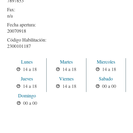
7897853
Fax:
Fecha apertura:
20070918
Código Habilitación:
2300101187
Lunes
Martes
Miercoles
14 a 18
14 a 18
14 a 18
Jueves
Viernes
Sabado
14 a 18
14 a 18
00 a 00
Domingo
00 a 00