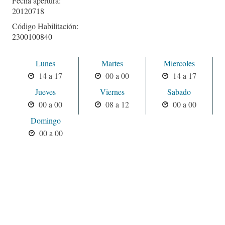
Fecha apertura:
20120718
Código Habilitación:
2300100840
Lunes
Martes
Miercoles
14 a 17
00 a 00
14 a 17
Jueves
Viernes
Sabado
00 a 00
08 a 12
00 a 00
Domingo
00 a 00