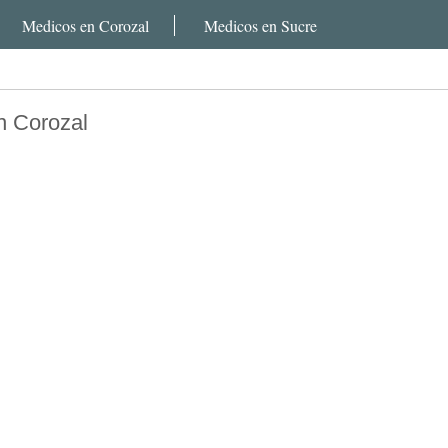
Medicos en Corozal
Medicos en Sucre
n Corozal