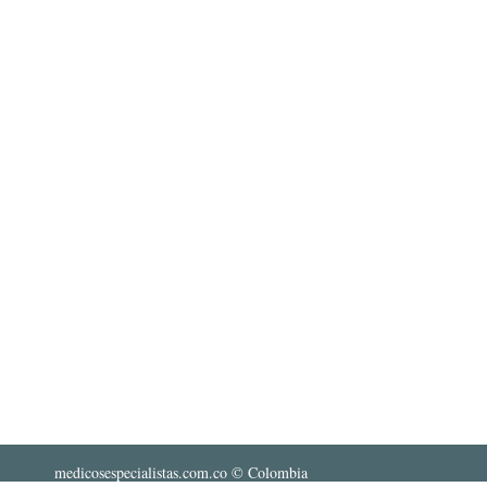
medicosespecialistas.com.co
© Colombia