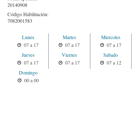
20140908
Código Habilitación:
7082001583
Lunes
Martes
Miercoles
07 a 17
07 a 17
07 a 17
Jueves
Viernes
Sabado
07 a 17
07 a 17
07 a 12
Domingo
00 a 00