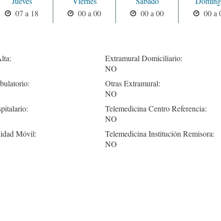
Jueves
Viernes
Sabado
Doming
07 a 18
00 a 00
00 a 00
00 a 
lta:
Extramural Domiciliario:
NO
ulatorio:
Otras Extramural:
NO
pitalario:
Telemedicina Centro Referencia:
NO
idad Móvil:
Telemedicina Institución Remisora:
NO