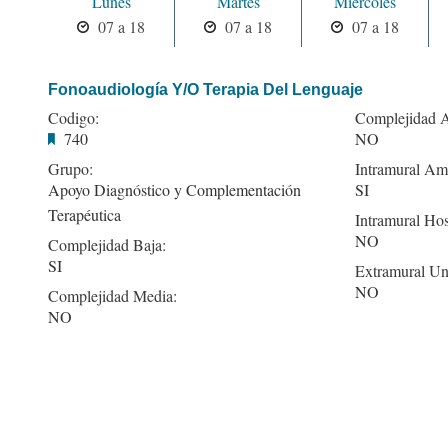
Lunes
Martes
Miercoles
07 a 18
07 a 18
07 a 18
Fonoaudiología Y/O Terapia Del Lenguaje
Codigo:
Complejidad A
740
NO
Grupo:
Intramural Amb
Apoyo Diagnóstico y Complementación
SI
Terapéutica
Intramural Hos
NO
Complejidad Baja:
SI
Extramural Un
NO
Complejidad Media:
NO