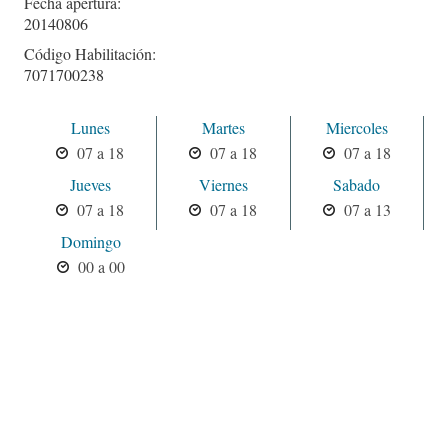
Fecha apertura:
20140806
Código Habilitación:
7071700238
Lunes
Martes
Miercoles
07 a 18
07 a 18
07 a 18
Jueves
Viernes
Sabado
07 a 18
07 a 18
07 a 13
Domingo
00 a 00