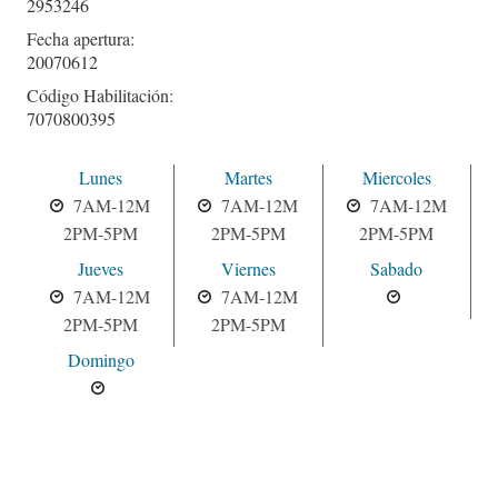
2953246
Fecha apertura:
20070612
Código Habilitación:
7070800395
Lunes
Martes
Miercoles
7AM-12M
7AM-12M
7AM-12M
2PM-5PM
2PM-5PM
2PM-5PM
Jueves
Viernes
Sabado
7AM-12M
7AM-12M
2PM-5PM
2PM-5PM
Domingo