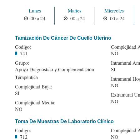
Lunes
Martes
Miercoles
00 a 24
00 a 24
00 a 24
Tamización De Cáncer De Cuello Uterino
Codigo:
Complejidad A
741
NO
Grupo:
Intramural Amb
Apoyo Diagnóstico y Complementación
SI
Terapéutica
Intramural Hos
NO
Complejidad Baja:
SI
Extramural Un
NO
Complejidad Media:
NO
Toma De Muestras De Laboratorio Clínico
Codigo:
Complejidad A
712
NO