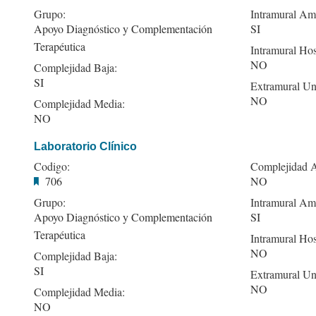
Grupo:
Intramural Amb
Apoyo Diagnóstico y Complementación
SI
Terapéutica
Intramural Hos
NO
Complejidad Baja:
SI
Extramural Un
NO
Complejidad Media:
NO
Laboratorio Clínico
Codigo:
Complejidad A
706
NO
Grupo:
Intramural Amb
Apoyo Diagnóstico y Complementación
SI
Terapéutica
Intramural Hos
NO
Complejidad Baja:
SI
Extramural Un
NO
Complejidad Media:
NO