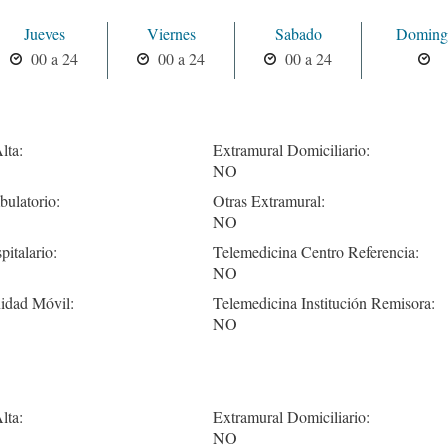
Jueves
Viernes
Sabado
Doming
00 a 24
00 a 24
00 a 24
lta:
Extramural Domiciliario:
NO
ulatorio:
Otras Extramural:
NO
pitalario:
Telemedicina Centro Referencia:
NO
idad Móvil:
Telemedicina Institución Remisora:
NO
lta:
Extramural Domiciliario:
NO