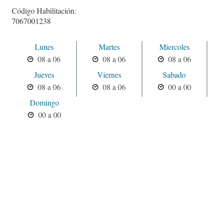
Código Habilitación:
7067001238
Lunes
Martes
Miercoles
08 a 06
08 a 06
08 a 06
Jueves
Viernes
Sabado
08 a 06
08 a 06
00 a 00
Domingo
00 a 00