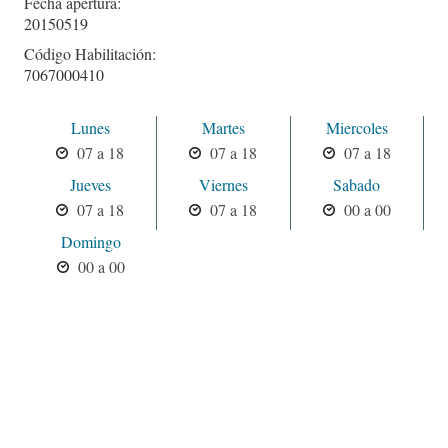
Fecha apertura:
20150519
Código Habilitación:
7067000410
Lunes
Martes
Miercoles
07 a 18
07 a 18
07 a 18
Jueves
Viernes
Sabado
07 a 18
07 a 18
00 a 00
Domingo
00 a 00