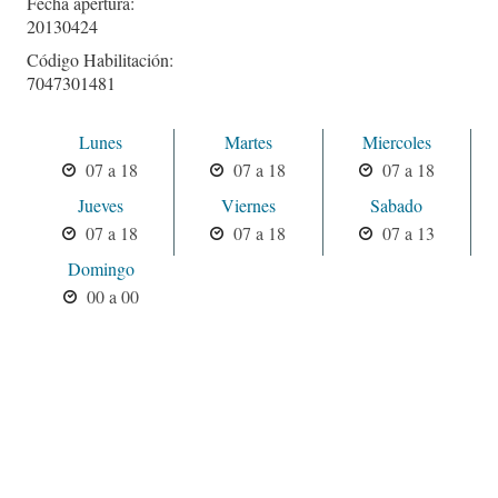
Fecha apertura:
20130424
Código Habilitación:
7047301481
Lunes
Martes
Miercoles
07 a 18
07 a 18
07 a 18
Jueves
Viernes
Sabado
07 a 18
07 a 18
07 a 13
Domingo
00 a 00