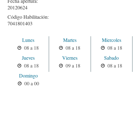
Fecha apertura:
20120624
Código Habilitación:
7041801403
Lunes
Martes
Miercoles
08 a 18
08 a 18
08 a 18
Jueves
Viernes
Sabado
08 a 18
09 a 18
08 a 18
Domingo
00 a 00