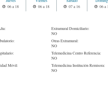
Jueves
Viernes
Sabado
Doming
06 a 18
06 a 18
07 a 16
06 a 
lta:
Extramural Domiciliario:
NO
ulatorio:
Otras Extramural:
NO
pitalario:
Telemedicina Centro Referencia:
NO
idad Móvil:
Telemedicina Institución Remisora:
NO