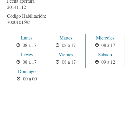
Fecha apertura:
20141112
Código Habilitación:
7000101595
Lunes
Martes
Miercoles
08 a 17
08 a 17
08 a 17
Jueves
Viernes
Sabado
08 a 17
08 a 17
09 a 12
Domingo
00 a 00