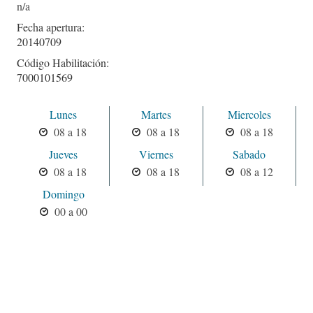
Fecha apertura:
20140709
Código Habilitación:
7000101569
Lunes
Martes
Miercoles
08 a 18
08 a 18
08 a 18
Jueves
Viernes
Sabado
08 a 18
08 a 18
08 a 12
Domingo
00 a 00