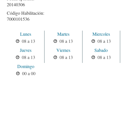
20140306
Código Habilitación:
7000101536
Lunes
Martes
Miercoles
08 a 13
08 a 13
08 a 13
Jueves
Viernes
Sabado
08 a 13
08 a 13
08 a 13
Domingo
00 a 00