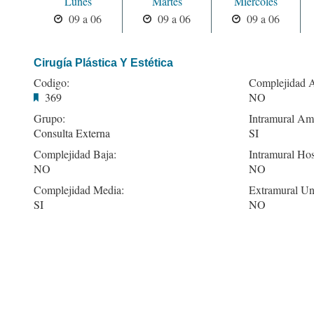
Lunes
Martes
Miercoles
09 a 06
09 a 06
09 a 06
Cirugía Plástica Y Estética
Codigo:
Complejidad A
369
NO
Grupo:
Intramural Amb
Consulta Externa
SI
Complejidad Baja:
Intramural Hos
NO
NO
Complejidad Media:
Extramural Un
SI
NO