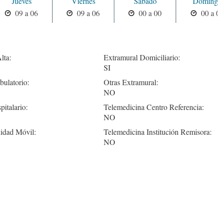
Jueves
Viernes
Sabado
Doming
09 a 06
09 a 06
00 a 00
00 a 
lta:
Extramural Domiciliario:
SI
ulatorio:
Otras Extramural:
NO
pitalario:
Telemedicina Centro Referencia:
NO
idad Móvil:
Telemedicina Institución Remisora:
NO