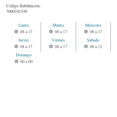
Código Habilitación:
7000101349
Lunes
Martes
Miercoles
08 a 17
08 a 17
08 a 17
Jueves
Viernes
Sabado
08 a 17
08 a 17
08 a 12
Domingo
00 a 00