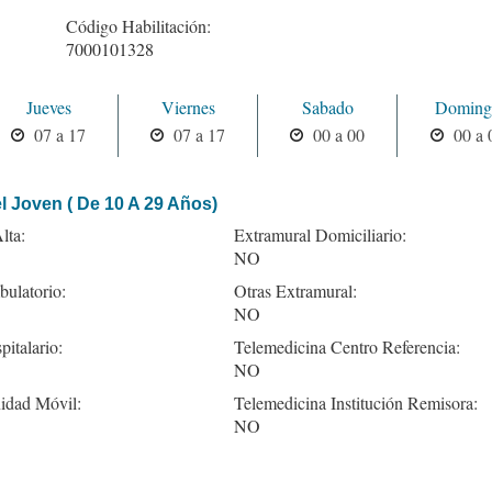
Código Habilitación:
7000101328
Jueves
Viernes
Sabado
Doming
07 a 17
07 a 17
00 a 00
00 a 
l Joven ( De 10 A 29 Años)
lta:
Extramural Domiciliario:
NO
ulatorio:
Otras Extramural:
NO
pitalario:
Telemedicina Centro Referencia:
NO
idad Móvil:
Telemedicina Institución Remisora:
NO