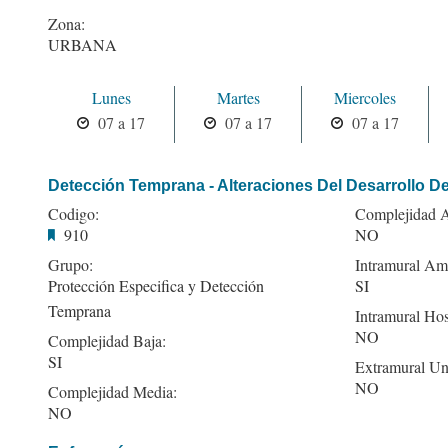
Zona:
URBANA
Lunes
Martes
Miercoles
07 a 17
07 a 17
07 a 17
Detección Temprana - Alteraciones Del Desarrollo De
Codigo:
Complejidad A
910
NO
Grupo:
Intramural Amb
Protección Especifica y Detección
SI
Temprana
Intramural Hos
NO
Complejidad Baja:
SI
Extramural Un
NO
Complejidad Media:
NO