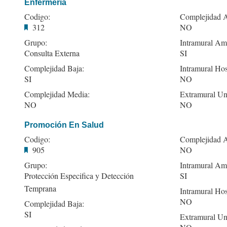
Enfermería
Codigo:
Complejidad A
312
NO
Grupo:
Intramural Amb
Consulta Externa
SI
Complejidad Baja:
Intramural Hos
SI
NO
Complejidad Media:
Extramural Un
NO
NO
Promoción En Salud
Codigo:
Complejidad A
905
NO
Grupo:
Intramural Amb
Protección Especifica y Detección
SI
Temprana
Intramural Hos
NO
Complejidad Baja:
SI
Extramural Un