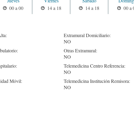
Jueves
Viernes
Sabado
Doming
00 a 00
14 a 18
14 a 18
00 a 
lta:
Extramural Domiciliario:
NO
ulatorio:
Otras Extramural:
NO
pitalario:
Telemedicina Centro Referencia:
NO
idad Móvil:
Telemedicina Institución Remisora:
NO