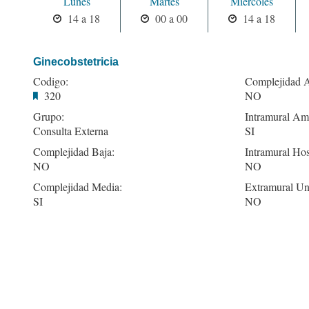
Lunes
Martes
Miercoles
14 a 18
00 a 00
14 a 18
Ginecobstetricia
Codigo:
Complejidad A
320
NO
Grupo:
Intramural Amb
Consulta Externa
SI
Complejidad Baja:
Intramural Hos
NO
NO
Complejidad Media:
Extramural Un
SI
NO