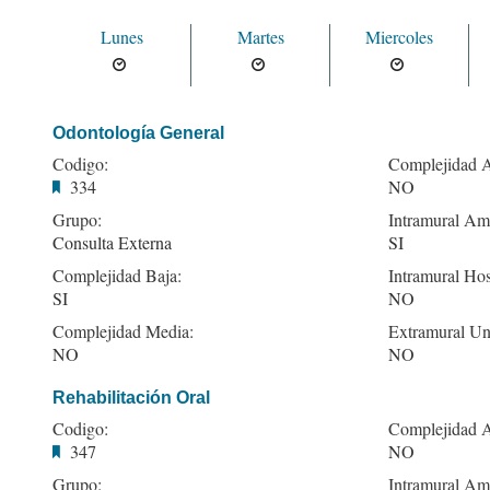
Lunes
Martes
Miercoles
Odontología General
Codigo:
Complejidad A
334
NO
Grupo:
Intramural Amb
Consulta Externa
SI
Complejidad Baja:
Intramural Hos
SI
NO
Complejidad Media:
Extramural Un
NO
NO
Rehabilitación Oral
Codigo:
Complejidad A
347
NO
Grupo:
Intramural Amb