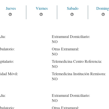
Jueves
Viernes
Sabado
Doming
lta:
Extramural Domiciliario:
NO
ulatorio:
Otras Extramural:
NO
pitalario:
Telemedicina Centro Referencia:
NO
idad Móvil:
Telemedicina Institución Remisora:
NO
lta:
Extramural Domiciliario:
NO
ulatorio:
Otras Extramural: