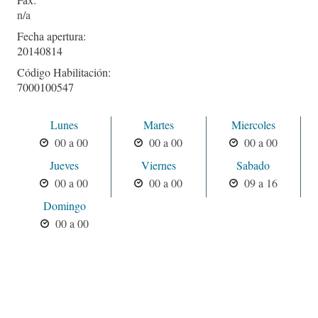
Fecha apertura:
20140814
Código Habilitación:
7000100547
Lunes
Martes
Miercoles
00 a 00
00 a 00
00 a 00
Jueves
Viernes
Sabado
00 a 00
00 a 00
09 a 16
Domingo
00 a 00