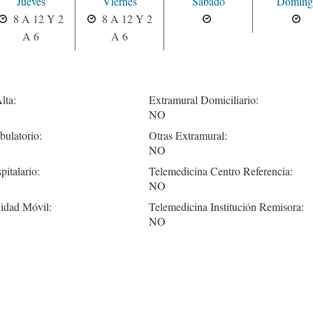
Jueves
Viernes
Sabado
Doming
8 A 12 Y 2
8 A 12 Y 2
A 6
A 6
lta:
Extramural Domiciliario:
NO
ulatorio:
Otras Extramural:
NO
pitalario:
Telemedicina Centro Referencia:
NO
idad Móvil:
Telemedicina Institución Remisora:
NO