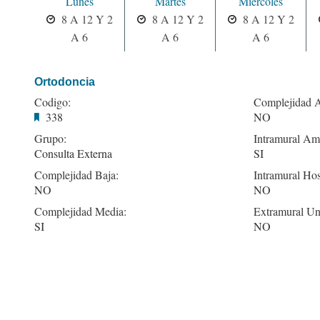
Lunes
Martes
Miercoles
8 A 12 Y 2
8 A 12 Y 2
8 A 12 Y 2
A 6
A 6
A 6
Ortodoncia
Codigo:
Complejidad A
338
NO
Grupo:
Intramural Amb
Consulta Externa
SI
Complejidad Baja:
Intramural Hos
NO
NO
Complejidad Media:
Extramural Un
SI
NO