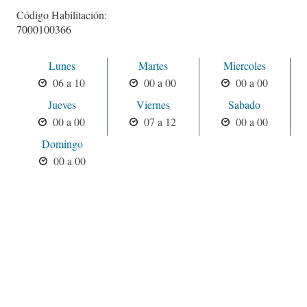
Código Habilitación:
7000100366
Lunes
Martes
Miercoles
06 a 10
00 a 00
00 a 00
Jueves
Viernes
Sabado
00 a 00
07 a 12
00 a 00
Domingo
00 a 00