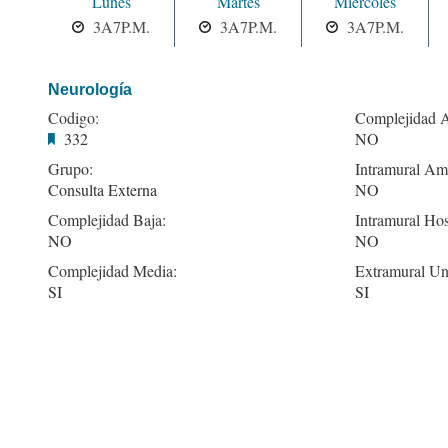
Lunes
Martes
Miercoles
3A7P.M.
3A7P.M.
3A7P.M.
Neurología
Codigo:
Complejidad A
332
NO
Grupo:
Intramural Amb
Consulta Externa
NO
Complejidad Baja:
Intramural Hos
NO
NO
Complejidad Media:
Extramural Un
SI
SI