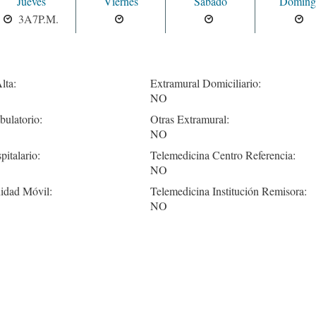
Jueves
Viernes
Sabado
Doming
3A7P.M.
lta:
Extramural Domiciliario:
NO
ulatorio:
Otras Extramural:
NO
pitalario:
Telemedicina Centro Referencia:
NO
idad Móvil:
Telemedicina Institución Remisora:
NO