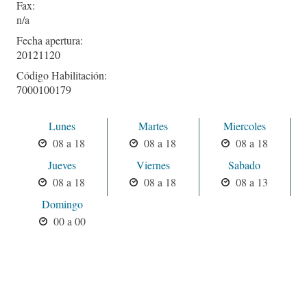
Fax:
Fecha apertura:
20121120
Código Habilitación:
7000100179
Lunes
Martes
Miercoles
08 a 18
08 a 18
08 a 18
Jueves
Viernes
Sabado
08 a 18
08 a 18
08 a 13
Domingo
00 a 00