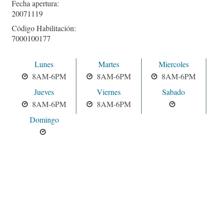
Fecha apertura:
20071119
Código Habilitación:
7000100177
Lunes
Martes
Miercoles
8AM-6PM
8AM-6PM
8AM-6PM
Jueves
Viernes
Sabado
8AM-6PM
8AM-6PM
Domingo