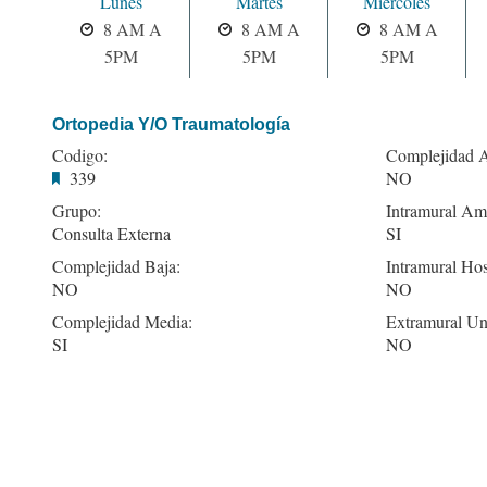
Lunes
Martes
Miercoles
8 AM A
8 AM A
8 AM A
5PM
5PM
5PM
Ortopedia Y/O Traumatología
Codigo:
Complejidad A
339
NO
Grupo:
Intramural Amb
Consulta Externa
SI
Complejidad Baja:
Intramural Hos
NO
NO
Complejidad Media:
Extramural Un
SI
NO