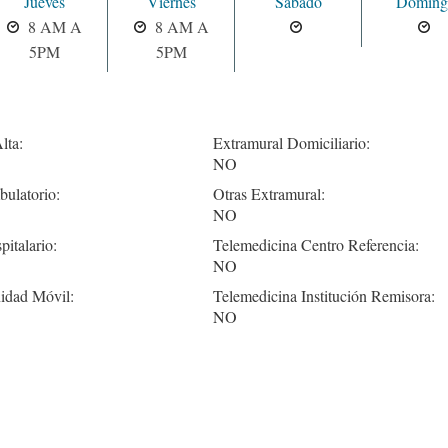
Jueves
Viernes
Sabado
Doming
8 AM A
8 AM A
5PM
5PM
lta:
Extramural Domiciliario:
NO
ulatorio:
Otras Extramural:
NO
pitalario:
Telemedicina Centro Referencia:
NO
idad Móvil:
Telemedicina Institución Remisora:
NO