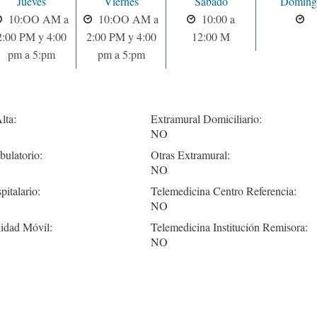
Jueves
Viernes
Sabado
Doming
10:OO AM a
10:OO AM a
10:00 a
2:00 PM y 4:00
2:00 PM y 4:00
12:00 M
pm a 5:pm
pm a 5:pm
lta:
Extramural Domiciliario:
NO
ulatorio:
Otras Extramural:
NO
pitalario:
Telemedicina Centro Referencia:
NO
idad Móvil:
Telemedicina Institución Remisora:
NO