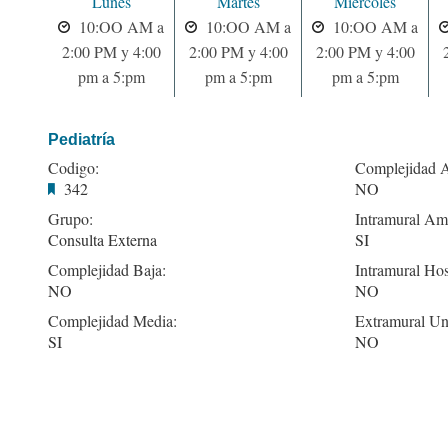
Lunes
Martes
Miercoles
10:OO AM a
10:OO AM a
10:OO AM a
2:00 PM y 4:00
2:00 PM y 4:00
2:00 PM y 4:00
pm a 5:pm
pm a 5:pm
pm a 5:pm
Pediatría
Codigo:
Complejidad A
342
NO
Grupo:
Intramural Amb
Consulta Externa
SI
Complejidad Baja:
Intramural Hos
NO
NO
Complejidad Media:
Extramural Un
SI
NO