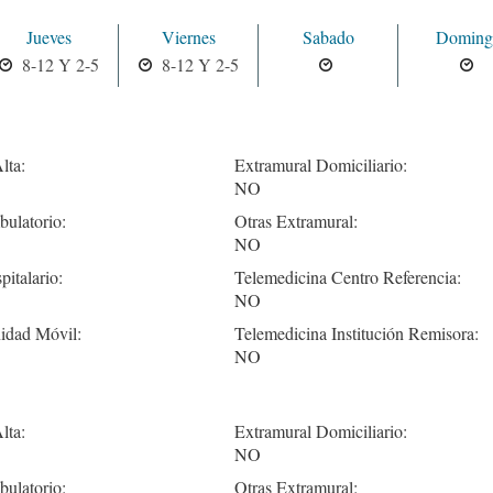
Jueves
Viernes
Sabado
Doming
8-12 Y 2-5
8-12 Y 2-5
lta:
Extramural Domiciliario:
NO
ulatorio:
Otras Extramural:
NO
pitalario:
Telemedicina Centro Referencia:
NO
idad Móvil:
Telemedicina Institución Remisora:
NO
lta:
Extramural Domiciliario:
NO
ulatorio:
Otras Extramural: