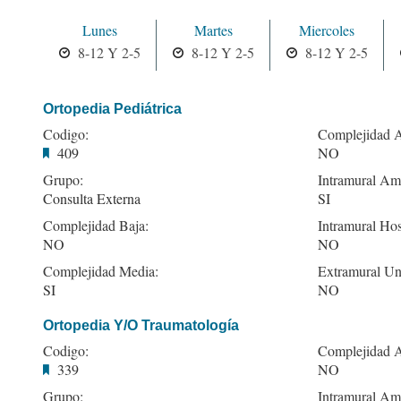
Lunes
Martes
Miercoles
8-12 Y 2-5
8-12 Y 2-5
8-12 Y 2-5
Ortopedia Pediátrica
Codigo:
Complejidad A
409
NO
Grupo:
Intramural Amb
Consulta Externa
SI
Complejidad Baja:
Intramural Hos
NO
NO
Complejidad Media:
Extramural Un
SI
NO
Ortopedia Y/O Traumatología
Codigo:
Complejidad A
339
NO
Grupo:
Intramural Amb