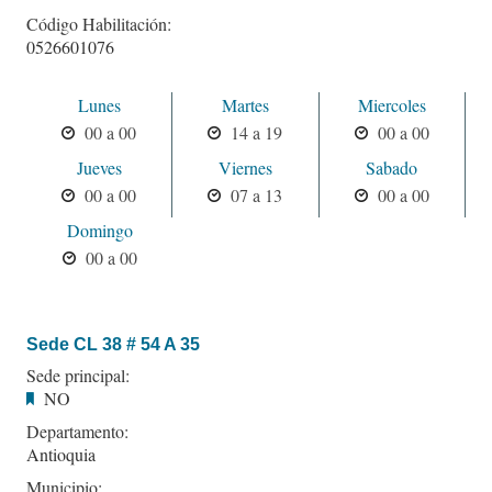
Código Habilitación:
0526601076
Lunes
Martes
Miercoles
00 a 00
14 a 19
00 a 00
Jueves
Viernes
Sabado
00 a 00
07 a 13
00 a 00
Domingo
00 a 00
Sede CL 38 # 54 A 35
Sede principal:
NO
Departamento:
Antioquia
Municipio: