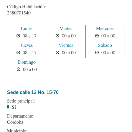
Código Habilitación:
2380701540
Lunes
Martes
Miercoles
08 a 17
00 a 00
00 a 00
Jueves
Viernes
Sabado
08 a 17
00 a 00
00 a 00
Domingo
00 a 00
Sede calle 12 No. 15-70
Sede principal:
SI
Departamento:
Córdoba
Municipio: