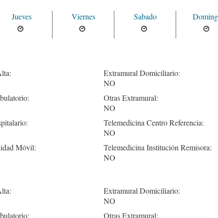
Jueves
Viernes
Sabado
Doming
lta:
Extramural Domiciliario:
NO
ulatorio:
Otras Extramural:
NO
pitalario:
Telemedicina Centro Referencia:
NO
idad Móvil:
Telemedicina Institución Remisora:
NO
lta:
Extramural Domiciliario:
NO
ulatorio:
Otras Extramural: