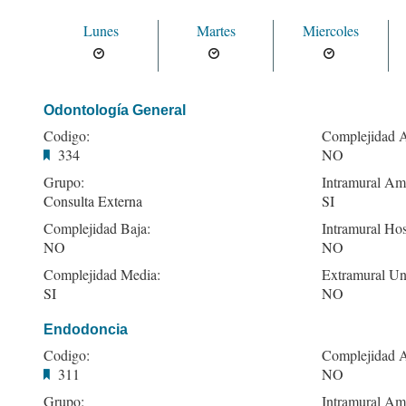
Lunes
Martes
Miercoles
Odontología General
Codigo:
Complejidad A
334
NO
Grupo:
Intramural Amb
Consulta Externa
SI
Complejidad Baja:
Intramural Hos
NO
NO
Complejidad Media:
Extramural Un
SI
NO
Endodoncia
Codigo:
Complejidad A
311
NO
Grupo:
Intramural Amb