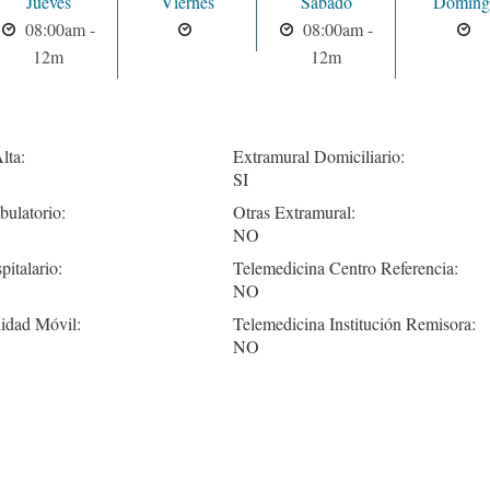
Jueves
Viernes
Sabado
Doming
08:00am -
08:00am -
12m
12m
lta:
Extramural Domiciliario:
SI
ulatorio:
Otras Extramural:
NO
pitalario:
Telemedicina Centro Referencia:
NO
idad Móvil:
Telemedicina Institución Remisora:
NO