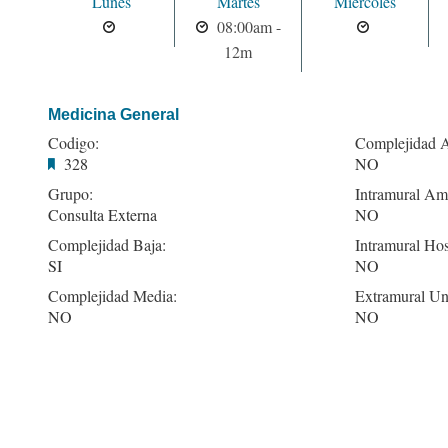
Lunes
Martes
Miercoles
08:00am -
12m
Medicina General
Codigo:
Complejidad A
328
NO
Grupo:
Intramural Amb
Consulta Externa
NO
Complejidad Baja:
Intramural Hos
SI
NO
Complejidad Media:
Extramural Un
NO
NO