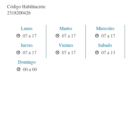
Código Habilitación:
2318200426
Lunes
Martes
Miercoles
07 a 17
07 a 17
07 a 17
Jueves
Viernes
Sabado
07 a 17
07 a 17
07 a 13
Domingo
00 a 00