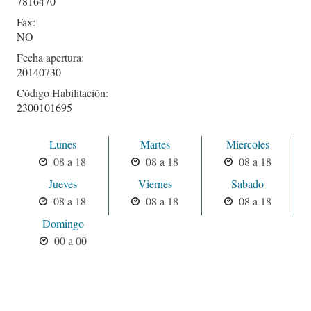
7816470
Fax:
NO
Fecha apertura:
20140730
Código Habilitación:
2300101695
Lunes
Martes
Miercoles
08 a 18
08 a 18
08 a 18
Jueves
Viernes
Sabado
08 a 18
08 a 18
08 a 18
Domingo
00 a 00