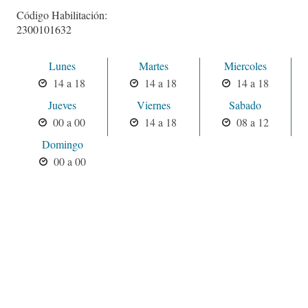
Código Habilitación:
2300101632
Lunes
Martes
Miercoles
14 a 18
14 a 18
14 a 18
Jueves
Viernes
Sabado
00 a 00
14 a 18
08 a 12
Domingo
00 a 00