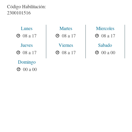
Código Habilitación:
2300101516
Lunes
Martes
Miercoles
08 a 17
08 a 17
08 a 17
Jueves
Viernes
Sabado
08 a 17
08 a 17
00 a 00
Domingo
00 a 00