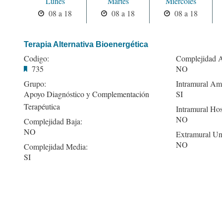
Lunes
Martes
Miercoles
08 a 18
08 a 18
08 a 18
Terapia Alternativa Bioenergética
Codigo:
Complejidad A
735
NO
Grupo:
Intramural Amb
Apoyo Diagnóstico y Complementación
SI
Terapéutica
Intramural Hos
NO
Complejidad Baja:
NO
Extramural Un
NO
Complejidad Media:
SI