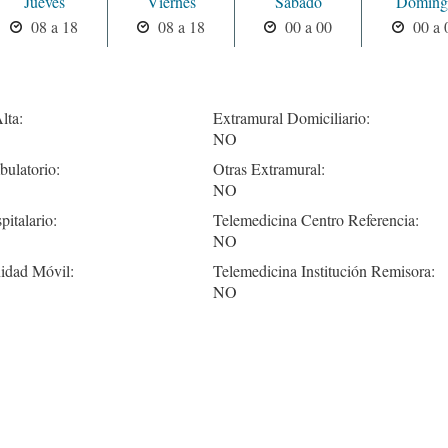
Jueves
Viernes
Sabado
Doming
08 a 18
08 a 18
00 a 00
00 a 
lta:
Extramural Domiciliario:
NO
ulatorio:
Otras Extramural:
NO
pitalario:
Telemedicina Centro Referencia:
NO
idad Móvil:
Telemedicina Institución Remisora:
NO