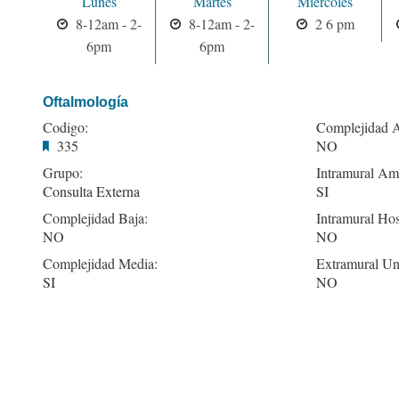
Lunes
Martes
Miercoles
8-12am - 2-
8-12am - 2-
2 6 pm
6pm
6pm
Oftalmología
Codigo:
Complejidad A
335
NO
Grupo:
Intramural Amb
Consulta Externa
SI
Complejidad Baja:
Intramural Hos
NO
NO
Complejidad Media:
Extramural Un
SI
NO