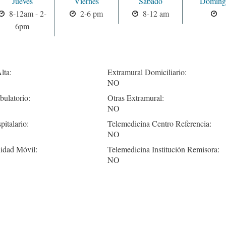
Jueves
Viernes
Sabado
Doming
8-12am - 2-
2-6 pm
8-12 am
6pm
lta:
Extramural Domiciliario:
NO
ulatorio:
Otras Extramural:
NO
pitalario:
Telemedicina Centro Referencia:
NO
idad Móvil:
Telemedicina Institución Remisora:
NO