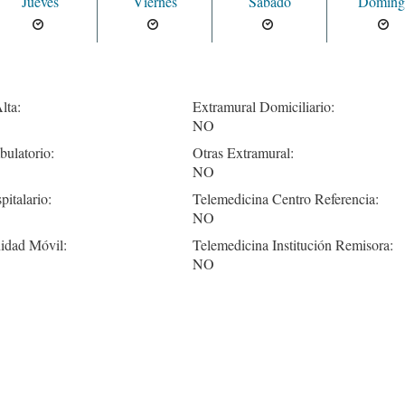
Jueves
Viernes
Sabado
Doming
lta:
Extramural Domiciliario:
NO
ulatorio:
Otras Extramural:
NO
pitalario:
Telemedicina Centro Referencia:
NO
idad Móvil:
Telemedicina Institución Remisora:
NO