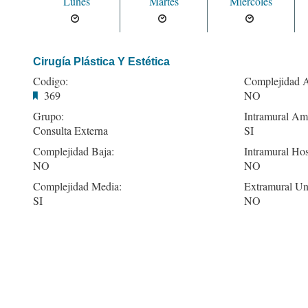
Lunes
Martes
Miercoles
Cirugía Plástica Y Estética
Codigo:
Complejidad A
369
NO
Grupo:
Intramural Amb
Consulta Externa
SI
Complejidad Baja:
Intramural Hos
NO
NO
Complejidad Media:
Extramural Un
SI
NO