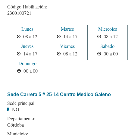
Código Habilitación:
2300100721
Lunes
Martes
Miercoles
08 a 12
14 a 17
08 a 12
Jueves
Viernes
Sabado
14 a 17
08 a 12
00 a 00
Domingo
00 a 00
Sede Carrera 5 # 25-14 Centro Medico Galeno
Sede principal:
NO
Departamento:
Córdoba
Municipio: