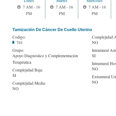
Lunes
Martes
Miercoles
7 AM - 16
7 AM - 16
7 AM - 16
PM
PM
PM
Tamización De Cáncer De Cuello Uterino
Codigo:
Complejidad A
741
NO
Grupo:
Intramural Amb
Apoyo Diagnóstico y Complementación
SI
Terapéutica
Intramural Hos
NO
Complejidad Baja:
SI
Extramural Un
NO
Complejidad Media:
NO