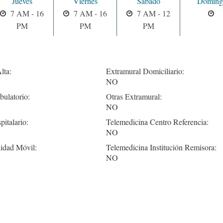
Jueves
Viernes
Sabado
Doming
7 AM - 16
7 AM - 16
7 AM - 12
PM
PM
PM
lta:
Extramural Domiciliario:
NO
ulatorio:
Otras Extramural:
NO
pitalario:
Telemedicina Centro Referencia:
NO
idad Móvil:
Telemedicina Institución Remisora:
NO